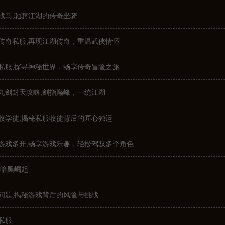
战马,驰骋江湖的传奇坐骑
传奇私服,再现江湖传奇，重温武侠情怀
私服,探寻神秘世界，畅享传奇冒险之旅
九剑封天攻略,剑指巅峰，一统江湖
收学徒,揭秘私服收徒背后的匠心独运
游戏多开,畅享游戏乐趣，轻松驾驭多个角色
 暗黑崛起
问题,揭秘游戏背后的风险与挑战
私服