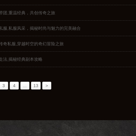
带团,重温经典，共创传奇之旅
私服,私服风采，揭秘时尚与魅力的完美融合
传奇私服,穿越时空的奇幻冒险之旅
走法,揭秘经典副本攻略
3
4
...
13
>