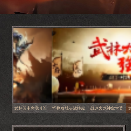
武林盟主舍我其谁
怪物攻城决战静寂
战冰火龙神拿大奖